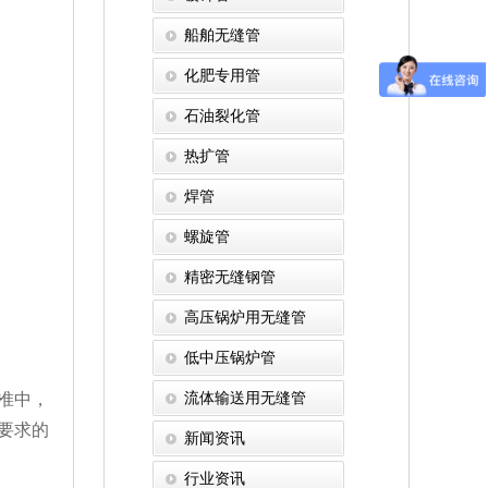
船舶无缝管
化肥专用管
石油裂化管
热扩管
焊管
螺旋管
精密无缝钢管
高压锅炉用无缝管
低中压锅炉管
流体输送用无缝管
准中，
要求的
新闻资讯
行业资讯