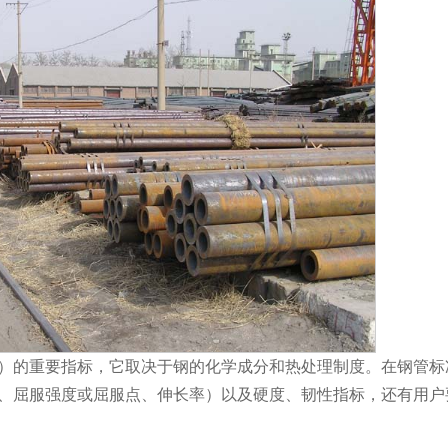
）的重要指标，它取决于钢的化学成分和热处理制度。在钢管标
、屈服强度或屈服点、伸长率）以及硬度、韧性指标，还有用户