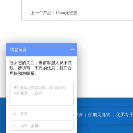
上一个产品：
16mn无缝管
请您留言
感谢您的关注，当前客服人员不在
线，请填写一下您的信息，我们会
尽快和您联系。
关于我们
无缝钢管
镀锌管
船舶无缝管
化肥专
|
|
|
|