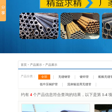
首页
>
产品展示
>
产品展示
产品分类：
全部
无缝钢管
镀锌管
船舶无缝
低中压锅炉管
流体输送用无缝管
约有
4
个产品信息符合查询的结果，以下是第
1-4