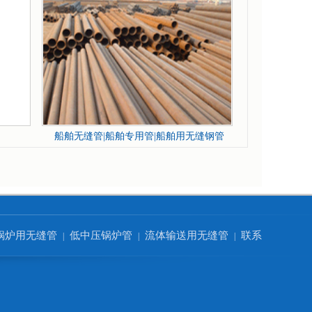
船舶无缝管|船舶专用管|船舶用无缝钢管
锅炉用无缝管
低中压锅炉管
流体输送用无缝管
联系
|
|
|