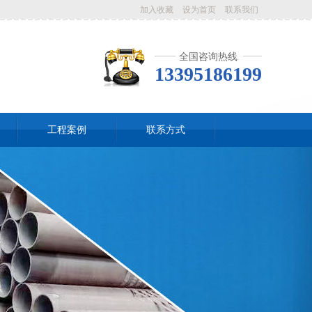
加入收藏
设为首页
联系我们
全国咨询热线
13395186199
工程案例
联系方式