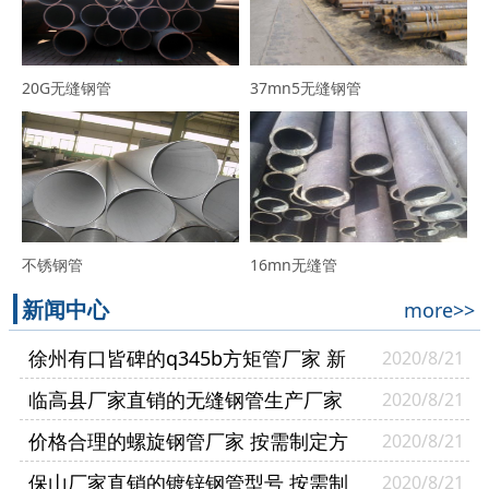
20G无缝钢管
37mn5无缝钢管
不锈钢管
16mn无缝管
新闻中心
more>>
徐州有口皆碑的q345b方矩管厂家 新
2020/8/21
货供应
临高县厂家直销的无缝钢管生产厂家
2020/8/21
实力厂家
价格合理的螺旋钢管厂家 按需制定方
2020/8/21
矩管厂家
保山厂家直销的镀锌钢管型号 按需制
2020/8/21