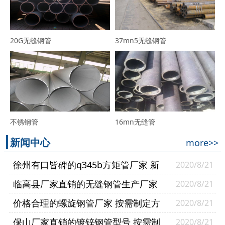
20G无缝钢管
37mn5无缝钢管
不锈钢管
16mn无缝管
新闻中心
more>>
徐州有口皆碑的q345b方矩管厂家 新
2020/8/21
货供应
临高县厂家直销的无缝钢管生产厂家
2020/8/21
实力厂家
价格合理的螺旋钢管厂家 按需制定方
2020/8/21
矩管厂家
保山厂家直销的镀锌钢管型号 按需制
2020/8/21