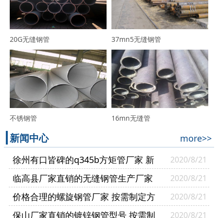
20G无缝钢管
37mn5无缝钢管
不锈钢管
16mn无缝管
新闻中心
more>>
徐州有口皆碑的q345b方矩管厂家 新
2020/8/21
货供应
临高县厂家直销的无缝钢管生产厂家
2020/8/21
实力厂家
价格合理的螺旋钢管厂家 按需制定方
2020/8/21
矩管厂家
保山厂家直销的镀锌钢管型号 按需制
2020/8/21